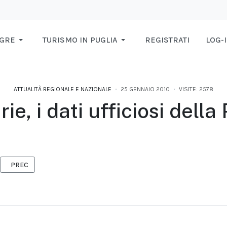
AGRE
TURISMO IN PUGLIA
REGISTRATI
LOG-
ATTUALITÀ REGIONALE E NAZIONALE
25 GENNAIO 2010
VISITE: 2578
ie, i dati ufficiosi della
ARTICOLO PRECEDENTE: E SARÀ LA PUGLIA, ALMENO PER TRE GIORNI
PREC