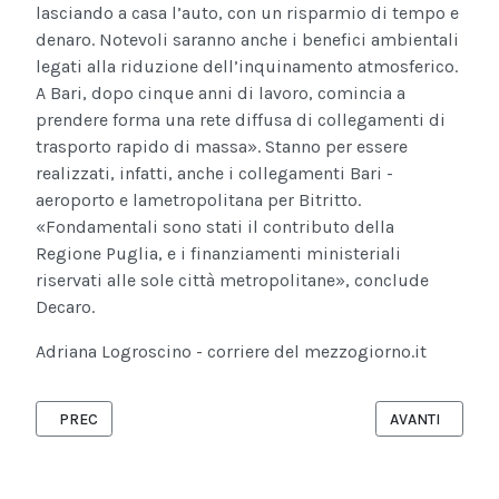
lasciando a casa l’auto, con un risparmio di tempo e
denaro. Notevoli saranno anche i benefici ambientali
legati alla riduzione dell’inquinamento atmosferico.
A Bari, dopo cinque anni di lavoro, comincia a
prendere forma una rete diffusa di collegamenti di
trasporto rapido di massa». Stanno per essere
realizzati, infatti, anche i collegamenti Bari -
aeroporto e lametropolitana per Bitritto.
«Fondamentali sono stati il contributo della
Regione Puglia, e i finanziamenti ministeriali
riservati alle sole città metropolitane», conclude
Decaro.
Adriana Logroscino - corriere del mezzogiorno.it
ARTICOLO PRECEDENTE: REGIONE PUGLIA E FONDAZIONE CARN
ARTICOLO SUCC
PREC
AVANTI