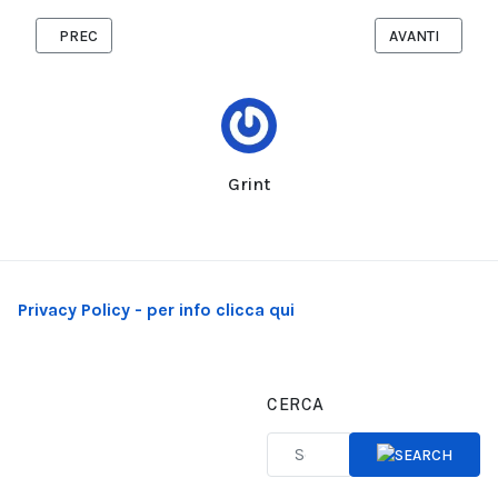
ARTICOLO PRECEDENTE: “STAND BY YOU“ E’ IL NUOVO SINGOLO
ARTICOLO SUCC
PREC
AVANTI
Grint
Privacy Policy - per info clicca qui
CERCA