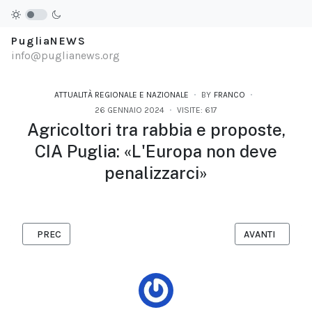
PugliaNEWS
info@puglianews.org
ATTUALITÀ REGIONALE E NAZIONALE
BY
FRANCO
26 GENNAIO 2024
VISITE: 617
Agricoltori tra rabbia e proposte,
CIA Puglia: «L'Europa non deve
penalizzarci»
ARTICOLO PRECEDENTE: INTERVISTA A MARCO GERMANI
ARTICOLO SUCC
PREC
AVANTI