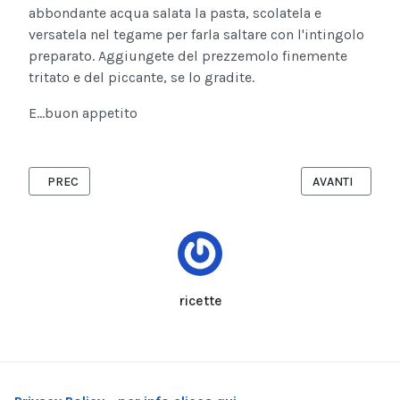
abbondante acqua salata la pasta, scolatela e
versatela nel tegame per farla saltare con l'intingolo
preparato. Aggiungete del prezzemolo finemente
tritato e del piccante, se lo gradite.
E...buon appetito
ARTICOLO PRECEDENTE: MEZZE PENNE CREMOSE AL SALMONE
ARTICOLO SUCC
PREC
AVANTI
ricette