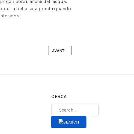
lungo i bordi, anche dell'acqua,
tura. La tiella sarà pronta quando
ante sopra.
E COZZE
ARTICOLO SUCCESSIVO: LA RICETTA DI OGGI
AVANTI
CERCA