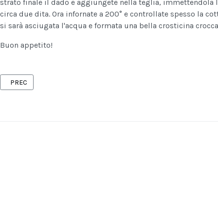
strato finale il dado e aggiungete nella teglia, immettendola 
circa due dita. Ora infornate a 200° e controllate spesso la cot
si sarà asciugata l'acqua e formata una bella crosticina crocc
Buon appetito!
ARTICOLO PRECEDENTE: LA RICETTA DEL GIORNO: SPAGHETTI CON L
PREC