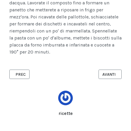
dacqua. Lavorate il composto fino a formare un
panetto che metterete a riposare in frigo per
mezz'ora. Poi ricavate delle pallottole, schiacciatele
per formare dei dischetti e incavateli nel centro,
riempendoli con un po' di marmellata. Spennellate
la pasta con un po' d'albume, mettete i biscotti sulla
placca da forno imburrata e infarinata e cuocete a
190° per 20 minuti.
ARTICOLO PRECEDENTE: RICETTA DELLA CHEESE-CAKE AL CIO
ARTICOLO SUCC
PREC
AVANTI
ricette