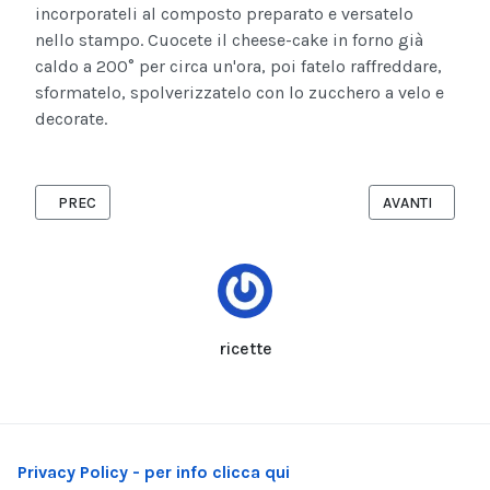
incorporateli al composto preparato e versatelo
nello stampo. Cuocete il cheese-cake in forno già
caldo a 200° per circa un'ora, poi fatelo raffreddare,
sformatelo, spolverizzatelo con lo zucchero a velo e
decorate.
ARTICOLO PRECEDENTE: MAZZANCOLLE AL CURRY IN UN LETTO 
ARTICOLO SUCC
PREC
AVANTI
ricette
Privacy Policy - per info clicca qui