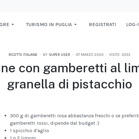
AGRE
TURISMO IN PUGLIA
REGISTRATI
LOG-
RICETTE ITALIANE
BY
SUPER USER
07 MARZO 2020
VISITE: 3333
ine con gamberetti al li
granella di pistacchio
300 g di gamberetti rosa abbastanza freschi o se preferi
gamberetti rossi, dipende dal budget :)
1 spicchio d'aglio
1 o 2 limoni