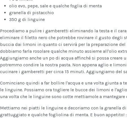
olio evo, pepe, sale e qualche foglia di menta
granella di pistacchio
350 g di linguine
Procediamo a pulire i gamberetti eliminando la testa e il car
eliminare il filetto nero che potrebbe rovinare il gusto degli s
buccia dai limoni in quanto ci servirà per la preparazione del 
dobbiamo farla rosolare qualche minuto assieme all'olio extrav
Aggiungiamo anche un po di acqua affinché si possa creare u
potremmo condire la nostra pasta. Non appena aglio e limoni
cucinare i gamberetti per circa 15 minuti. Aggiungiamo del s
Cominciano quindi a far bollire l'acqua e una volta giunta a
le linguine. Possiamo ora togliere le bucce dei limoni e l'agl
una volta che le linguine sono cotte mettiamole a mantegare 
Mettiamo nei piatti le linguine e decoriamo con la granella di
grattuggiato e qualche fogliolina di menta. E buon appetito! :