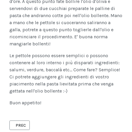
d'ore. A questo punto fate bollire l'olio d'oliva e
servendovi di due cucchiai preparate le palline di
pasta che andranno cotte poi nell'olio bollente. Mano
a mano che le pettole si cuoceranno saliranno a
galla, potrete a questo punto toglierle dall'olio e
ricominciare il procedimento. E' buona norma
mangiarle bollenti!
Le pettole possono essere semplici o possono
contenere al loro interno i più disparati ingredienti:
salumi, verdure, baccalà etc... Come fare? Semplice!
Ci potrete aggiungere gli ingredienti di vostro
piacimento nella pasta lievitata prima che venga
gettata nell'olio bollente :-)
Buon appetito!
ARTICOLO PRECEDENTE: NATALE? IMMANCABILE LA RICETTA D
PREC