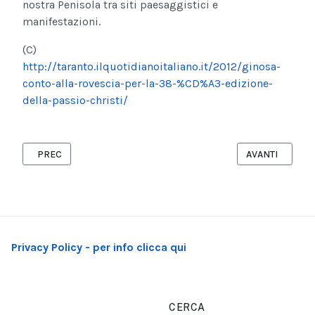
nostra Penisola tra siti paesaggistici e
manifestazioni.
(C)
http://taranto.ilquotidianoitaliano.it/2012/ginosa-
conto-alla-rovescia-per-la-38-%CD%A3-edizione-
della-passio-christi/
ARTICOLO PRECEDENTE: TROJA - PASQUA TRA SPIRITUALITÀ E T
ARTICOLO SUCCE
PREC
AVANTI
Privacy Policy - per info clicca qui
CERCA