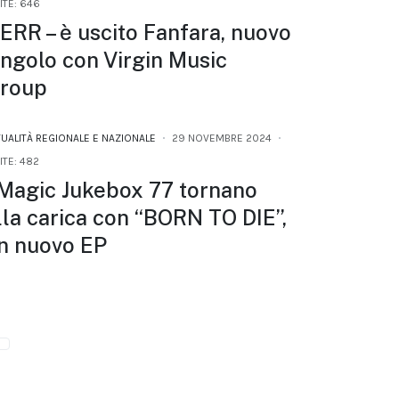
ITE: 646
ERR – è uscito Fanfara, nuovo
ingolo con Virgin Music
roup
TUALITÀ REGIONALE E NAZIONALE
29 NOVEMBRE 2024
ITE: 482
 Magic Jukebox 77 tornano
lla carica con “BORN TO DIE”,
n nuovo EP