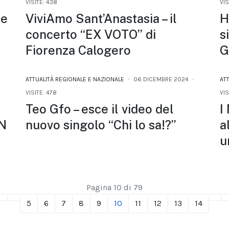
VISITE: 438
VIS
re
ViviAmo Sant’Anastasia – il
H
concerto “EX VOTO” di
s
Fiorenza Calogero
G
ATTUALITÀ REGIONALE E NAZIONALE
06 DICEMBRE 2024
AT
VISITE: 478
VIS
Teo Gfo – esce il video del
I
N
nuovo singolo “Chi lo sa!?”
a
u
Pagina 10 di 79
5
6
7
8
9
10
11
12
13
14