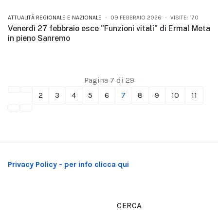
ATTUALITÀ REGIONALE E NAZIONALE
09 FEBBRAIO 2026
VISITE: 170
Venerdì 27 febbraio esce "Funzioni vitali" di Ermal Meta
in pieno Sanremo
Pagina 7 di 29
2
3
4
5
6
7
8
9
10
11
Privacy Policy - per info clicca qui
CERCA