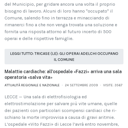
del Municipio, per gridare ancora una volta il proprio
bisogno di lavoro. Alcuni di loro hanno "occupato" il
Comune, salendo fino in terrazza e minacciando di
rimanerci fino a che non venga trovata una soluzione e
fornita una risposta attorno al futuro incerto di 500
operai e delle rispettive famiglie.
LEGGI TUTTO: TRICASE (LE): GLI OPERAI ADELCHI OCCUPANO
IL COMUNE
Malattie cardiache: all'ospedale «Fazzi» arriva una sala
operatoria «salva vita»
ATTUALITÀ REGIONALE E NAZIONALE
24 SETTEMBRE 2009
VISITE: 3567
LECCE — Una sala di elettro­fisiologia ed
elettrostimolazio­ne per salvare più vite umane, quelle
dei pazienti con partico­lari scompensi cardiaci che ri­
schiano la morte improvvisa a causa di gravi aritmie.
L’ospeda­le «Vito Fazzi» di Lecce l’avrà entro novembre,