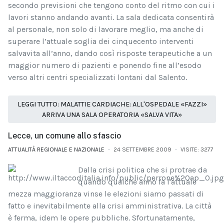
secondo previ­sioni che tengono conto del rit­mo con cui i
lavori stanno an­dando avanti. La sala dedicata consentirà
al personale, non solo di lavora­re meglio, ma anche di
supera­re l’attuale soglia dei cinquecen­to interventi
salvavita all’anno, dando così risposte terapeuti­che a un
maggior numero di pa­zienti e ponendo fine all’esodo
verso altri centri specializzati lontani dal Salento.
LEGGI TUTTO: MALATTIE CARDIACHE: ALL'OSPEDALE «FAZZI»
ARRIVA UNA SALA OPERATORIA «SALVA VITA»
Lecce, un comune allo sfascio
ATTUALITÀ REGIONALE E NAZIONALE
24 SETTEMBRE 2009
VISITE: 3277
Dalla crisi politica che si protrae da
quando qualche anno fa l'attuale
mezza maggioranza vinse le elezioni siamo passati di
fatto e inevitabilmente alla crisi amministrativa. La città
è ferma, idem le opere pubbliche. Sfortunatamente,