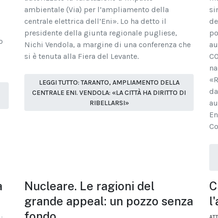
ambientale (Via) per l’ampliamento della
si
centrale elettrica dell’Eni». Lo ha detto il
de
presidente della giunta regionale pugliese,
po
o
Nichi Vendola, a margine di una conferenza che
au
si è tenuta alla Fiera del Levante.
CO
na
«R
LEGGI TUTTO: TARANTO, AMPLIAMENTO DELLA
da
CENTRALE ENI. VENDOLA: «LA CITTÀ HA DIRITTO DI
au
RIBELLARSI»
En
Co
a
Nucleare. Le ragioni del
C
grande appeal: un pozzo senza
l
fondo
AT