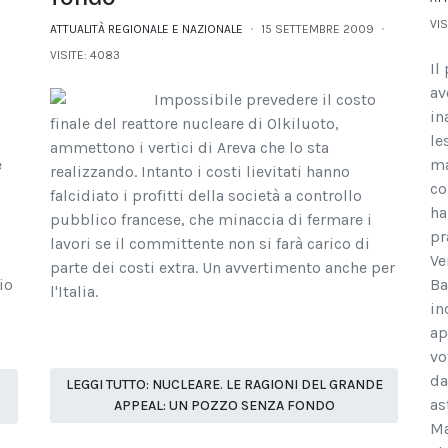
VIS
ATTUALITÀ REGIONALE E NAZIONALE
15 SETTEMBRE 2009
VISITE: 4083
i
Il
av
Impossibile prevedere il costo
in
finale del reattore nucleare di Olkiluoto,
le
ammettono i vertici di Areva che lo sta
e
ma
realizzando. Intanto i costi lievitati hanno
co
falcidiato i profitti della società a controllo
ha
pubblico francese, che minaccia di fermare i
pr
lavori se il committente non si farà carico di
Ve
parte dei costi extra. Un avvertimento anche per
io
Ba
l'Italia.
in
ap
vo
da
LEGGI TUTTO: NUCLEARE. LE RAGIONI DEL GRANDE
as
APPEAL: UN POZZO SENZA FONDO
Ma