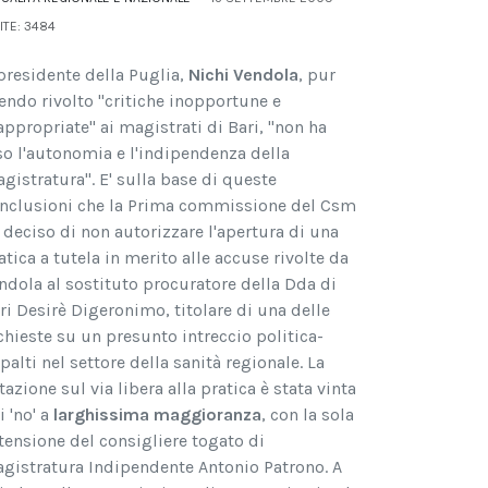
ITE: 3484
 presidente della Puglia,
Nichi Vendola
, pur
endo rivolto "critiche inopportune e
appropriate" ai magistrati di Bari, "non ha
so l'autonomia e l'indipendenza della
gistratura". E' sulla base di queste
nclusioni che la Prima commissione del Csm
 deciso di non autorizzare l'apertura di una
atica a tutela in merito alle accuse rivolte da
ndola al sostituto procuratore della Dda di
ri Desirè Digeronimo, titolare di una delle
chieste su un presunto intreccio politica-
palti nel settore della sanità regionale. La
tazione sul via libera alla pratica è stata vinta
i 'no' a
larghissima maggioranza
, con la sola
tensione del consigliere togato di
gistratura Indipendente Antonio Patrono. A