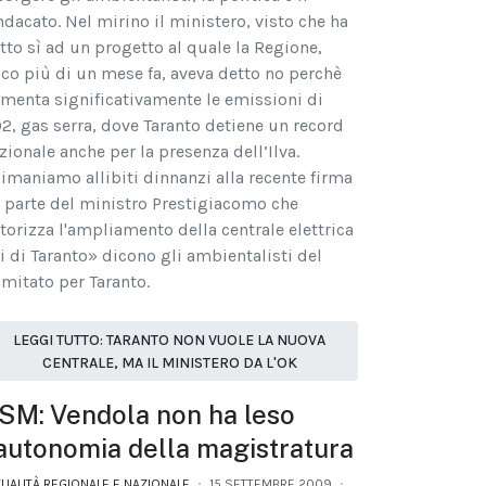
ndacato. Nel mirino il ministero, visto che ha
tto sì ad un progetto al quale la Regione,
co più di un mese fa, aveva detto no perchè
menta significativamente le emissioni di
2, gas serra, dove Taranto detiene un record
zionale anche per la presenza dell’Ilva.
imaniamo allibiti dinnanzi alla recente firma
 parte del ministro Prestigiacomo che
torizza l'ampliamento della centrale elettrica
i di Taranto» dicono gli ambientalisti del
mitato per Taranto.
LEGGI TUTTO: TARANTO NON VUOLE LA NUOVA
CENTRALE, MA IL MINISTERO DA L'OK
SM: Vendola non ha leso
'autonomia della magistratura
TUALITÀ REGIONALE E NAZIONALE
15 SETTEMBRE 2009