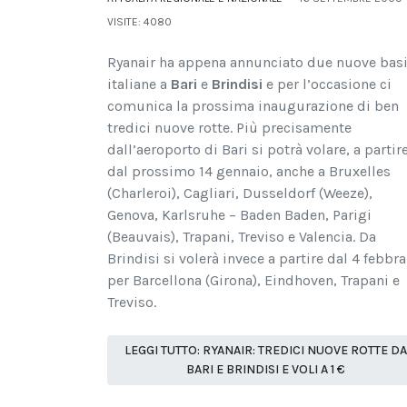
VISITE: 4080
Ryanair ha appena annunciato due nuove bas
italiane a
Bari
e
Brindisi
e per l’occasione ci
comunica la prossima inaugurazione di ben
tredici nuove rotte. Più precisamente
dall’aeroporto di Bari si potrà volare, a partir
dal prossimo 14 gennaio, anche a Bruxelles
(Charleroi), Cagliari, Dusseldorf (Weeze),
Genova, Karlsruhe – Baden Baden, Parigi
(Beauvais), Trapani, Treviso e Valencia. Da
Brindisi si volerà invece a partire dal 4 febbra
per Barcellona (Girona), Eindhoven, Trapani e
Treviso.
LEGGI TUTTO: RYANAIR: TREDICI NUOVE ROTTE DA
BARI E BRINDISI E VOLI A 1 €