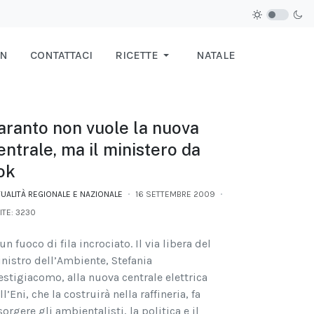
IN
CONTATTACI
RICETTE
NATALE
aranto non vuole la nuova
entrale, ma il ministero da
'ok
TUALITÀ REGIONALE E NAZIONALE
16 SETTEMBRE 2009
ITE: 3230
 un fuoco di fila incrociato. Il via libera del
nistro dell’Ambiente, Stefania
estigiacomo, alla nuova centrale elettrica
ll’Eni, che la costruirà nella raffineria, fa
sorgere gli ambientalisti, la politica e il