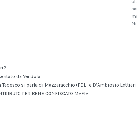
ch
ca
ma
Ni
ri?
sentato da Vendola
e a Tedesco si parla di Mazzaracchio (PDL) e D’Ambrosio Lettieri
CONTRIBUTO PER BENE CONFISCATO MAFIA