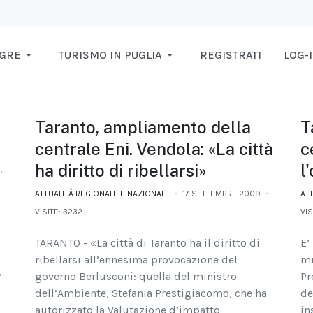
AGRE
TURISMO IN PUGLIA
REGISTRATI
LOG-
Taranto, ampliamento della
T
centrale Eni. Vendola: «La città
c
ha diritto di ribellarsi»
l
ATTUALITÀ REGIONALE E NAZIONALE
17 SETTEMBRE 2009
AT
VISITE: 3232
VIS
TARANTO - «La città di Taranto ha il diritto di
E’
ribellarsi all’ennesima provocazione del
mi
,
governo Berlusconi: quella del ministro
Pr
dell’Ambiente, Stefania Prestigiacomo, che ha
de
autorizzato la Valutazione d’impatto
in