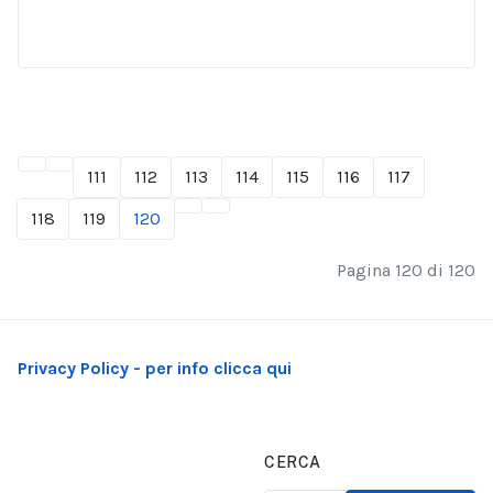
111
112
113
114
115
116
117
118
119
120
Pagina 120 di 120
Privacy Policy - per info clicca qui
CERCA