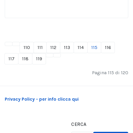
110
111
112
113
114
115
116
117
118
119
Pagina 115 di 120
Privacy Policy - per info clicca qui
CERCA