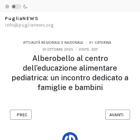
PugliaNEWS
info@puglianews.org
ATTUALITÀ REGIONALE E NAZIONALE
BY
CATERINA
01 OTTOBRE 2025
VISITE: 307
Alberobello al centro
dell’educazione alimentare
pediatrica: un incontro dedicato a
famiglie e bambini
ARTICOLO PRECEDENTE: VIAREGGIO PREMIA LA SCRITTURA DI R
ARTICOLO SUCC
PREC
AVANTI