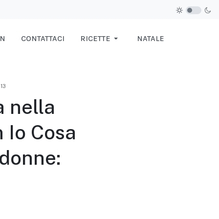
IN
CONTATTACI
RICETTE
NATALE
213
a nella
n Io Cosa
 donne: