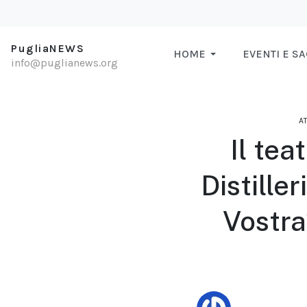
PugliaNEWS
HOME
EVENTI E S
info@puglianews.org
A
Il tea
Distille
Vostra