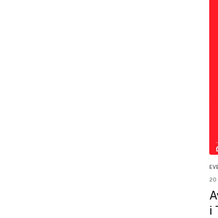
EV
20
A
i