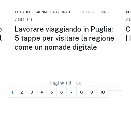
ATTUALITÀ REGIONALE E NAZIONALE
26 OTTOBRE 2024
AT
VISITE: 841
VIS
o
Lavorare viaggiando in Puglia:
C
l
5 tappe per visitare la regione
H
come un nomade digitale
Pagina 1 di 106
1
2
3
4
5
6
7
8
9
10