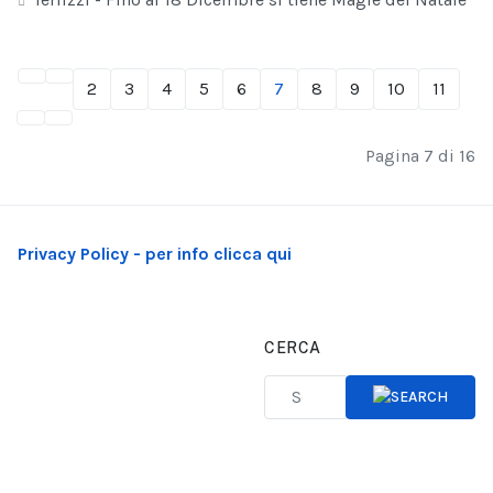
2
3
4
5
6
7
8
9
10
11
Pagina 7 di 16
Privacy Policy - per info clicca qui
CERCA