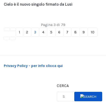
Cielo è il nuovo singolo firmato da Lusì
Pagina 3 di 79
1
2
3
4
5
6
7
8
9
10
Privacy Policy - per info clicca qui
CERCA