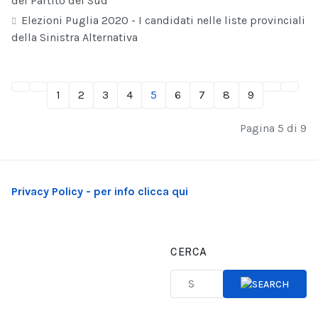
del Partito del Sud
Elezioni Puglia 2020 - I candidati nelle liste provinciali
della Sinistra Alternativa
1
2
3
4
5
6
7
8
9
Pagina 5 di 9
Privacy Policy - per info clicca qui
CERCA