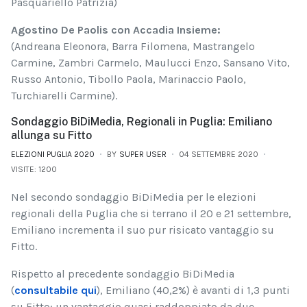
Pasquariello Patrizia)
Agostino De Paolis con Accadia Insieme:
(Andreana Eleonora, Barra Filomena, Mastrangelo
Carmine, Zambri Carmelo, Maulucci Enzo, Sansano Vito,
Russo Antonio, Tibollo Paola, Marinaccio Paolo,
Turchiarelli Carmine).
Sondaggio BiDiMedia, Regionali in Puglia: Emiliano
allunga su Fitto
ELEZIONI PUGLIA 2020
BY
SUPER USER
04 SETTEMBRE 2020
VISITE: 1200
Nel secondo sondaggio BiDiMedia per le elezioni
regionali della Puglia che si terrano il 20 e 21 settembre,
Emiliano incrementa il suo pur risicato vantaggio su
Fitto.
Rispetto al precedente sondaggio BiDiMedia
(
consultabile qui
), Emiliano (40,2%) è avanti di 1,3 punti
su Fitto: un vantaggio quasi raddoppiato da due