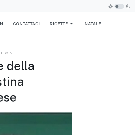
IN
CONTATTACI
RICETTE
NATALE
TE: 395
e della
stina
ese