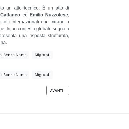
nto un atto tecnico. È un atto di
 Cattaneo
ed
Emilio Nuzzolese
,
tocolli internazionali che mirano a
ome.
In un contesto globale segnato
resenta una risposta strutturata,
ana.
pi Senza Nome
Migranti
pi Senza Nome
Migranti
O NELL’IDENTIFICAZIONE DELLE VITTIME MIGRANTI
ARTICOLO SUCCESSIVO: IL TOP MODEL DAL 
AVANTI