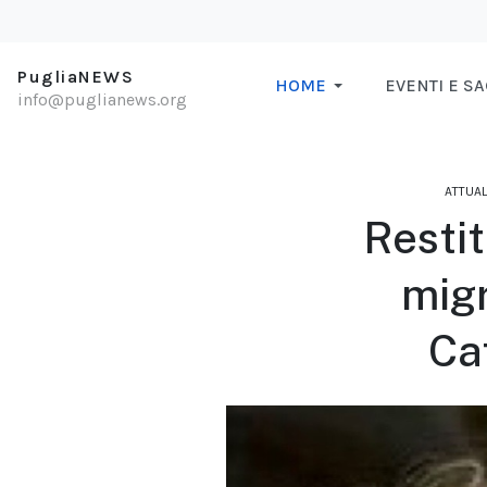
PugliaNEWS
HOME
EVENTI E S
info@puglianews.org
ATTUAL
Restit
migr
Ca