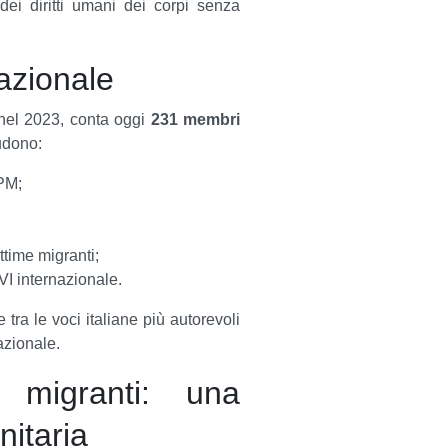
 dei diritti umani dei corpi senza
azionale
 nel 2023, conta oggi
231 membri
ludono:
 PM;
ttime migranti;
VI internazionale.
ra le voci italiane più autorevoli
azionale.
e migranti: una
nitaria