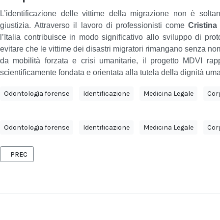
L’identificazione delle vittime della migrazione non è solta
giustizia.
Attraverso il lavoro di professionisti come
Cristina
l’Italia contribuisce in modo significativo allo sviluppo di pro
evitare che le vittime dei disastri migratori rimangano senza n
da mobilità forzata e crisi umanitarie, il progetto MDVI rapp
scientificamente fondata e orientata alla tutela della dignità um
Odontologia forense
Identificazione
Medicina Legale
Cor
Odontologia forense
Identificazione
Medicina Legale
Cor
ARTICOLO PRECEDENTE: EMILIO NUZZOLESE: L’IMPEGNO VOLONTARI
PREC