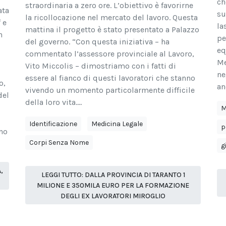
ch
straordinaria a zero ore. L’obiettivo è favorirne
ata
su
la ricollocazione nel mercato del lavoro. Questa
 e
la
mattina il progetto è stato presentato a Palazzo
n
pe
del governo. “Con questa iniziativa – ha
eq
commentato l’assessore provinciale al Lavoro,
Me
Vito Miccolis – dimostriamo con i fatti di
ne
essere al fianco di questi lavoratori che stanno
o,
an
vivendo un momento particolarmente difficile
del
della loro vita....
M
Identificazione
Medicina Legale
p
no
Corpi Senza Nome
g
,
LEGGI TUTTO: DALLA PROVINCIA DI TARANTO 1
MILIONE E 350MILA EURO PER LA FORMAZIONE
DEGLI EX LAVORATORI MIROGLIO