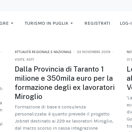
AGRE
TURISMO IN PUGLIA
REGISTRATI
LOG-
ATTUALITÀ REGIONALE E NAZIONALE
02 NOVEMBRE 2009
NOT
VISITE: 4577
01
Dalla Provincia di Taranto 1
L
milione e 350mila euro per la
a
formazione degli ex lavoratori
V
li
Miroglio
'L
a
ec
Formazione di base e consulenza
in
di
personalizzata: è quanto prevede il progetto
Go
Jobnet destinato ai 229 ex lavoratori Miroglio,
al
tr
dal marzo scorso in cassa integrazione