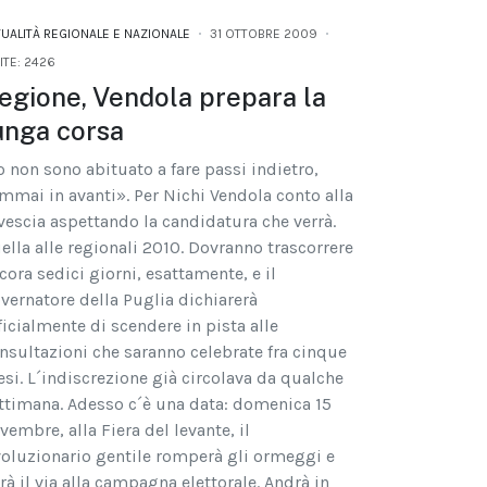
TUALITÀ REGIONALE E NAZIONALE
31 OTTOBRE 2009
ITE: 2426
egione, Vendola prepara la
unga corsa
o non sono abituato a fare passi indietro,
mmai in avanti». Per Nichi Vendola conto alla
vescia aspettando la candidatura che verrà.
ella alle regionali 2010. Dovranno trascorrere
cora sedici giorni, esattamente, e il
vernatore della Puglia dichiarerà
ficialmente di scendere in pista alle
nsultazioni che saranno celebrate fra cinque
si. L´indiscrezione già circolava da qualche
ttimana. Adesso c´è una data: domenica 15
vembre, alla Fiera del levante, il
voluzionario gentile romperà gli ormeggi e
rà il via alla campagna elettorale. Andrà in