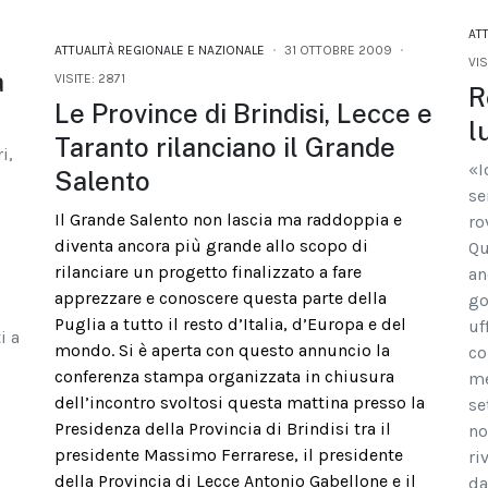
AT
ATTUALITÀ REGIONALE E NAZIONALE
31 OTTOBRE 2009
VIS
a
VISITE: 2871
R
Le Province di Brindisi, Lecce e
l
Taranto rilanciano il Grande
i,
«I
Salento
se
Il Grande Salento non lascia ma raddoppia e
ro
diventa ancora più grande allo scopo di
Qu
,
rilanciare un progetto finalizzato a fare
an
apprezzare e conoscere questa parte della
go
Puglia a tutto il resto d’Italia, d’Europa e del
uf
i a
mondo. Si è aperta con questo annuncio la
co
conferenza stampa organizzata in chiusura
me
dell’incontro svoltosi questa mattina presso la
se
Presidenza della Provincia di Brindisi tra il
no
presidente Massimo Ferrarese, il presidente
ri
della Provincia di Lecce Antonio Gabellone e il
da