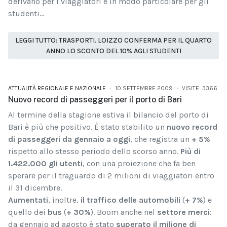
derivano per i viaggiatori e in modo particolare per gli
studenti...
LEGGI TUTTO: TRASPORTI. LOIZZO CONFERMA PER IL QUARTO
ANNO LO SCONTO DEL 10% AGLI STUDENTI
ATTUALITÀ REGIONALE E NAZIONALE
10 SETTEMBRE 2009
VISITE: 3366
Nuovo record di passeggeri per il porto di Bari
Al termine della stagione estiva il bilancio del porto di
Bari è più che positivo. È stato stabilito un
nuovo record
di passeggeri da gennaio a oggi
, che registra un
+ 5%
rispetto allo stesso periodo dello scorso anno.
Più di
1.422.000 gli utenti
, con una proiezione che fa ben
sperare per il traguardo di 2 milioni di viaggiatori entro
il 31 dicembre.
Aumentati
, inoltre,
il traffico delle automobili
(
+ 7%
) e
quello dei
bus
(
+ 30%
). Boom anche nel
settore merci
:
da gennaio ad agosto è stato
superato il milione di