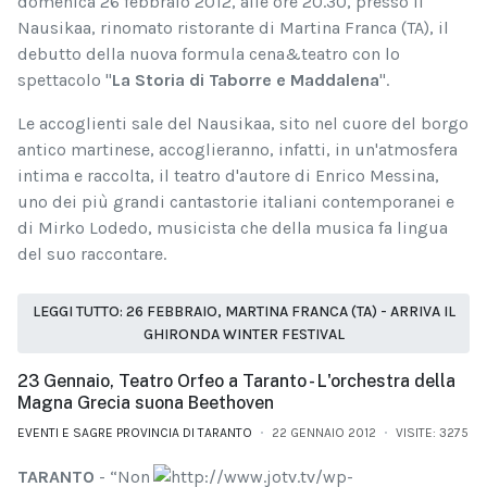
domenica 26 febbraio 2012, alle ore 20.30, presso il
Nausikaa, rinomato ristorante di Martina Franca (TA), il
debutto della nuova formula cena&teatro con lo
spettacolo "
La Storia di Taborre e Maddalena
".
Le accoglienti sale del Nausikaa, sito nel cuore del borgo
antico martinese, accoglieranno, infatti, in un'atmosfera
intima e raccolta, il teatro d'autore di Enrico Messina,
uno dei più grandi cantastorie italiani contemporanei e
di Mirko Lodedo, musicista che della musica fa lingua
del suo raccontare.
LEGGI TUTTO: 26 FEBBRAIO, MARTINA FRANCA (TA) - ARRIVA IL
GHIRONDA WINTER FESTIVAL
23 Gennaio, Teatro Orfeo a Taranto - L'orchestra della
Magna Grecia suona Beethoven
EVENTI E SAGRE PROVINCIA DI TARANTO
22 GENNAIO 2012
VISITE: 3275
TARANTO
-
“Non