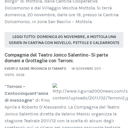
Borgo” di Mottola, dalla Cantina Cooperativa
Dolcemorso e dal Villaggio Vecchia Mottola. Si terrà
domenica, 20 novembre, dalle ore 19, presso la Cantina
Dolcemorso, in zona San Basilio – Mottola.
LEGGI TUTTO: DOMENICA 20 NOVEMBRE, A MOTTOLA UNA
SERATA IN CANTINA CON NOVELLO, PETTOLE E CALDARROSTE
Compagnia del Teatro Jonico Salentino - Si parte
domani a Grottaglie con Terroni.
EVENTI E SAGRE PROVINCIA DI TARANTO
18 NOVEMBRE 2011
VISITE: 3056
“
Terroni –
Centocinquant’anna
di menzogne
” di Pino
Aprile e Roberto D’Alessandro. La Compagnia del Teatro
Jonico Salentino diretta da Valerio Manisi organizza la
stagione Teatrale 2011/12 con la scelta di alcuni degli
spettacoli più in rilievo nel panorama nazionale teatrale.