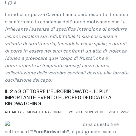
figlia.
I giudici di piazza Cavour hanno però respinto il ricorso
e confermato la condanna dell’uomo motivando che “
è
irrilevante l’assenza di specifica intenzione di produrre
lesioni, qualora sia indubitabile la sua coscienza e
volontà di strattonarla, tenendola per le spalle, e quindi
di porre in essere nei suoi confronti un atto di violenza
idoneo a provocare quel "colpo di frusta", che è
notoriamente la frequente conseguenza di una
sollecitazione delle vertebre cervicali dovuta alla forzata
oscillazione del capo
.”
IL 2 e 3 OTTOBRE L’EUROBIRDWATCH, IL PIU’
IMPORTANTE EVENTO EUROPEO DEDICATO AL
BIRDWATCHING.
ATTUALITÀ REGIONALE E NAZIONALE
29 SETTEMBRE 2010
VISITE: 2253
Torna questo fine
settimana
l’“EuroBirdwatch”
, il più grande evento