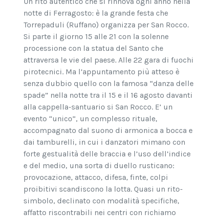
Un rito autentico che si rinnova ogni anno nella
notte di Ferragosto: è la grande festa che
Torrepaduli (Ruffano) organizza per San Rocco.
Si parte il giorno 15 alle 21 con la solenne
processione con la statua del Santo che
attraversa le vie del paese. Alle 22 gara di fuochi
pirotecnici. Ma l’appuntamento più atteso è
senza dubbio quello con la famosa “danza delle
spade” nella notte tra il 15 e il 16 agosto davanti
alla cappella-santuario si San Rocco. E’ un
evento “unico”, un complesso rituale,
accompagnato dal suono di armonica a bocca e
dai tamburelli, in cui i danzatori mimano con
forte gestualità delle braccia e l’uso dell’indice
e del medio, una sorta di duello rusticano:
provocazione, attacco, difesa, finte, colpi
proibitivi scandiscono la lotta. Quasi un rito-
simbolo, declinato con modalità specifiche,
affatto riscontrabili nei centri con richiamo