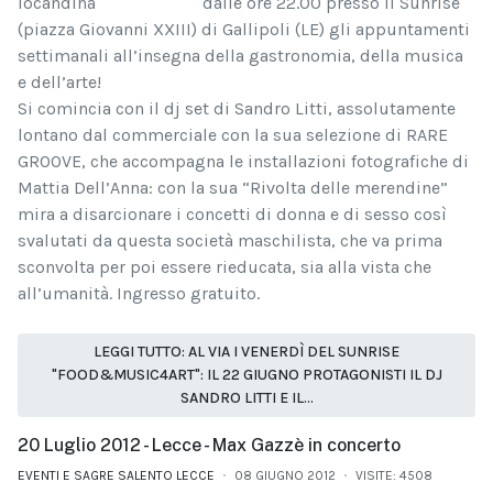
dalle ore 22.00 presso il Sunrise
(piazza Giovanni XXIII) di Gallipoli (LE) gli appuntamenti
settimanali all’insegna della gastronomia, della musica
e dell’arte!
Si comincia con il dj set di Sandro Litti, assolutamente
lontano dal commerciale con la sua selezione di RARE
GROOVE, che accompagna le installazioni fotografiche di
Mattia Dell’Anna: con la sua “Rivolta delle merendine”
mira a disarcionare i concetti di donna e di sesso così
svalutati da questa società maschilista, che va prima
sconvolta per poi essere rieducata, sia alla vista che
all’umanità. Ingresso gratuito.
LEGGI TUTTO: AL VIA I VENERDÌ DEL SUNRISE
"FOOD&MUSIC4ART": IL 22 GIUGNO PROTAGONISTI IL DJ
SANDRO LITTI E IL...
20 Luglio 2012 - Lecce - Max Gazzè in concerto
EVENTI E SAGRE SALENTO LECCE
08 GIUGNO 2012
VISITE: 4508