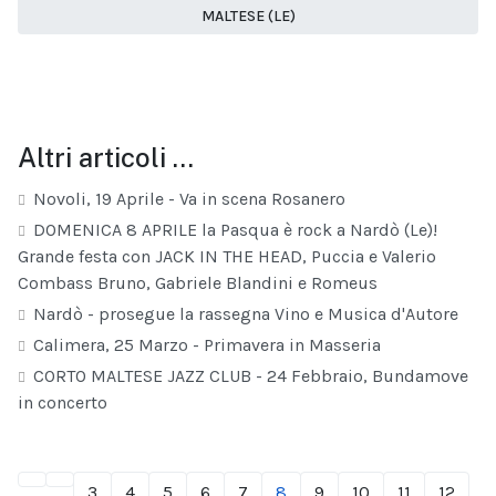
MALTESE (LE)
Altri articoli …
Novoli, 19 Aprile - Va in scena Rosanero
DOMENICA 8 APRILE la Pasqua è rock a Nardò (Le)!
Grande festa con JACK IN THE HEAD, Puccia e Valerio
Combass Bruno, Gabriele Blandini e Romeus
Nardò - prosegue la rassegna Vino e Musica d'Autore
Calimera, 25 Marzo - Primavera in Masseria
CORTO MALTESE JAZZ CLUB - 24 Febbraio, Bundamove
in concerto
3
4
5
6
7
8
9
10
11
12