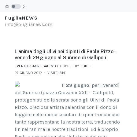
PugliaNEWS
info@puglianews.org
L'anima degli Ulivi nei dipinti di Paola Rizzo -
venerdì 29 giugno al Sunrise di Gallipoli
EVENTI E SAGRE SALENTO LECCE
BY
EDIT
27 GIUGNO 2012
VISITE: 3141
Il
29 giugno
, per i Venerdì
del Sunrise (piazza Giovanni XXII – Gallipoli),
protagonisti della serata sono gli Ulivi di Paola
Rizzo, preziosa artista salentina con il dono di
leggere nelle radici secolari di quei tronchi che
tanto rappresentano la nostra terra, traducendo
fin nell’anima le nostre tradizioni. Ed è proprio
Paola a raccontarci che “Alla base del mio