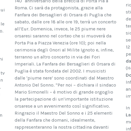
140° anniversario della Breccia di Porta Pia a
ri
Roma. Ci sarà da protagonista, grazie alla
cui
st
Fanfara dei Bersaglieri di Orsara di Puglia che
de
sabato, dalle ore 18 alle ore 19, terrà un concerto
lle
te
all’Eur. Domenica, invece, le 25 piume nere
o.
si
orsaresi saranno nel corteo che si muoverà da
se
Porta Pia a Piazza Venezia (ore 10); poi nella
12
cerimonia degli Onori al Milite Ignoto e, infine,
pe
terranno un altro concerto in via dei Fori
hi
da
Imperiali. La Fanfara dei Bersaglieri di Orsara di
(H
Puglia è stata fondata del 2002. I musicisti
Mtv
Do
dalle ‘piume nere’ sono coordinati dal Maestro
on
In
Antonio Del Sonno. “Per noi – dichiara il sindaco
.
an
Mario Simonelli – è motivo di grande orgoglio
i
im
la partecipazione di un’importante istituzione
orsarese a un avvenimento così significativo.
In
Ringrazio il Maestro Del Sonno e i 25 elementi
La
on
della Fanfara che domani, idealmente,
mo
rappresenteranno la nostra cittadina davanti
in