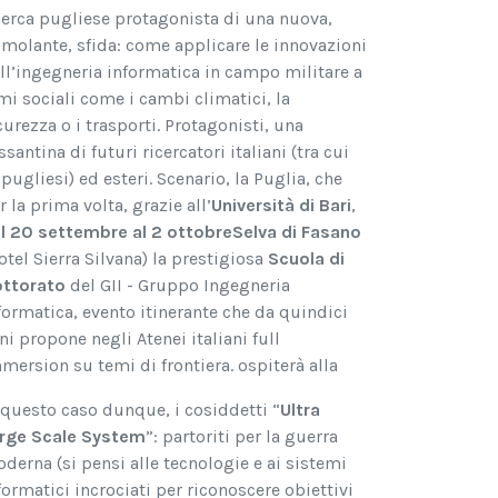
cerca pugliese protagonista di una nuova,
imolante, sfida: come applicare le innovazioni
ll’ingegneria informatica in campo militare a
mi sociali come i cambi climatici, la
curezza o i trasporti. Protagonisti, una
ssantina di futuri ricercatori italiani (tra cui
 pugliesi) ed esteri. Scenario, la Puglia, che
r la prima volta, grazie all’
Università di Bari
,
l 20 settembre al 2 ottobre
Selva di Fasano
otel Sierra Silvana) la prestigiosa
Scuola
di
ttorato
del GII - Gruppo Ingegneria
formatica, evento itinerante che da quindici
ni propone negli Atenei italiani full
mersion su temi di frontiera.
ospiterà alla
 questo caso dunque, i cosiddetti “
Ultra
rge Scale System
”: partoriti per la guerra
derna (si pensi alle tecnologie e ai sistemi
formatici incrociati per riconoscere obiettivi