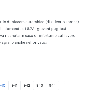
ile di piacere autarchico (di Silverio Tomeo)
elle domande di 5.721 giovani pugliesi
va risarcita in caso di infortunio sul lavoro.
 spiano anche nel privato»
940
941
942
943
944