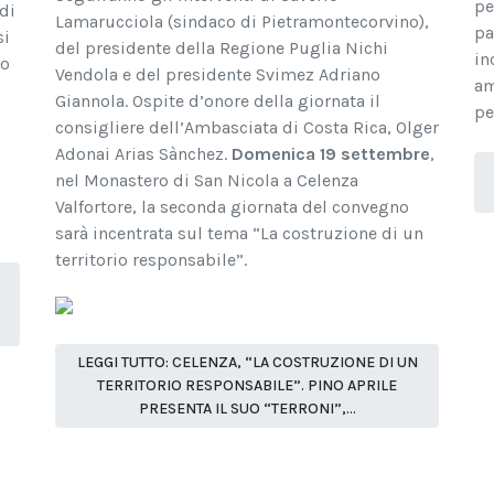
pe
di
Lamarucciola (sindaco di Pietramontecorvino),
pa
si
del presidente della Regione Puglia Nichi
in
no
Vendola e del presidente Svimez Adriano
am
Giannola. Ospite d’onore della giornata il
pe
consigliere dell’Ambasciata di Costa Rica, Olger
Adonai Arias Sànchez.
Domenica 19 settembre
,
nel Monastero di San Nicola a Celenza
Valfortore, la seconda giornata del convegno
sarà incentrata sul tema “La costruzione di un
territorio responsabile”.
LEGGI TUTTO: CELENZA, “LA COSTRUZIONE DI UN
TERRITORIO RESPONSABILE”. PINO APRILE
PRESENTA IL SUO “TERRONI”,...