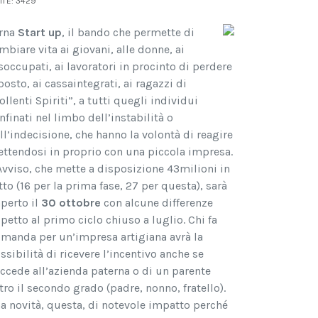
ITE: 3429
rna
Start up
, il bando che permette di
mbiare vita ai giovani, alle donne, ai
soccupati, ai lavoratori in procinto di perdere
 posto, ai cassaintegrati, ai ragazzi di
ollenti Spiriti”, a tutti quegli individui
nfinati nel limbo dell’instabilità o
ll’indecisione, che hanno la volontà di reagire
ttendosi in proprio con una piccola impresa.
Avviso, che mette a disposizione 43milioni in
tto (16 per la prima fase, 27 per questa), sarà
aperto il
30 ottobre
con alcune differenze
spetto al primo ciclo chiuso a luglio. Chi fa
manda per un’impresa artigiana avrà la
ssibilità di ricevere l’incentivo anche se
ccede all’azienda paterna o di un parente
tro il secondo grado (padre, nonno, fratello).
a novità, questa, di notevole impatto perché