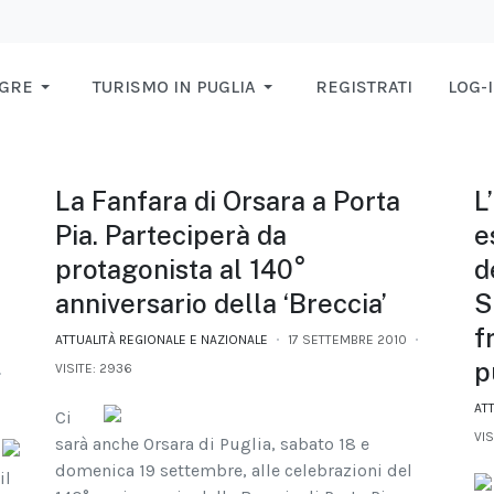
AGRE
TURISMO IN PUGLIA
REGISTRATI
LOG-
La Fanfara di Orsara a Porta
L
Pia. Parteciperà da
e
protagonista al 140°
d
anniversario della ‘Breccia’
S
f
ATTUALITÀ REGIONALE E NAZIONALE
17 SETTEMBRE 2010
p
VISITE: 2936
AT
Ci
VIS
sarà anche Orsara di Puglia, sabato 18 e
domenica 19 settembre, alle celebrazioni del
il