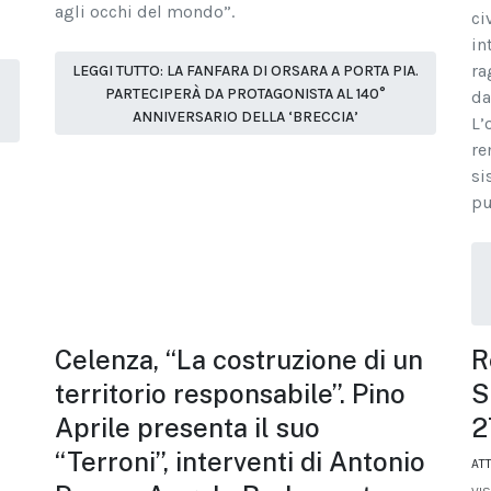
agli occhi del mondo”.
ci
in
ra
LEGGI TUTTO: LA FANFARA DI ORSARA A PORTA PIA.
PARTECIPERÀ DA PROTAGONISTA AL 140°
da
ANNIVERSARIO DELLA ‘BRECCIA’
L’
re
si
pu
Celenza, “La costruzione di un
R
territorio responsabile”. Pino
S
Aprile presenta il suo
2
“Terroni”, interventi di Antonio
AT