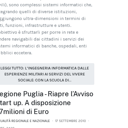
vili), sono complessi sistemi informatici che,
tegrando quelli di diverse istituzioni,
ggiungono ultra-dimensioni in termini di
ti, funzioni, infrastrutture e utenti.
obiettivo è sfruttarli per porre in rete e
ndere navigabili dai cittadini i servizi dei
stemi informatici di banche, ospedali, enti
bblici eccetera.
LEGGI TUTTO: L’INGEGNERIA INFORMATICA DALLE
ESPERIENZE MILITARI AI SERVIZI DEL VIVERE
SOCIALE: CON LA SCUOLA DI...
egione Puglia - Riapre l’Avviso
tart up. A disposizione
7milioni di Euro
TUALITÀ REGIONALE E NAZIONALE
17 SETTEMBRE 2010