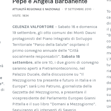
Pepe e Angela Barbanente
VIS
ATTUALITÀ REGIONALE E NAZIONALE
17 SETTEMBRE 2010
To
VISITE: 1834
ca
di
CELENZA VALFORTORE
– Sabato 18 e domenica
il
19 settembre, gli otto comuni dei Monti Dauni
“B
protagonisti del Piano Integrato di Sviluppo
co
e
Territoriale “Parco della Salute” ospitano il
de
primo convegno annuale delle “Città
me
socialmente responsabili”.
Sabato 18
L’
settembre
, alle ore 10, i due giorni di convegno
tu
rà
saranno aperti a Pietramontecorvino, nel
ri
Palazzo Ducale, dalla discussione su “Il
ri
ne
Mezzogiorno tra presente e futuro in Italia e in
do
e”
.
Europa”: sarà Lino Patruno, giornalista della
po
 di
Gazzetta del Mezzogiorno, a presentare il
su
vicepresidente del Parlamento Europeo Gianni
en
Pittella e il suo libro “Domani a Mezzogiorno”.
Un
Seguiranno gli interventi di Saverio